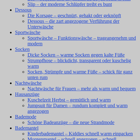
Slip – der moderne Schlüpfer treibt es bunt
Dessous
Die Korsage – geschnürt, gehakt oder geknöpft
Dessous – die zart angezogene Verführung der
Unterwäsche
Sportwäsche
Sportwäsche – Funktionswäsche – trageangenehm und
modern
Socken
Dicke Socken – warme Socken gegen kalte Füße
Strumpfhose – blickdicht, transparent oder kuschelig
warm
Socken, Strümpfe und warme Füße – schick für ganz
unten rum
Nachtwäsche
Nachtwäsche für Frauen – mehr als warm und bequem
Hausanzüge
Kuschelzeit Herbst – gemütlich und warm
Jumpsuit für Damen – rundum komplett und warm
angezogen
Bademode
Schöne Badeanzüge – die neue Strandmode
Bademantel
Kinderbademantel – Kiddies schnell warm einpacken
Morgenmantel – schnell angezogen – schnell