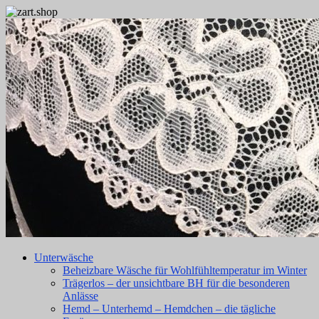
Unterwäsche
Beheizbare Wäsche für Wohlfühltemperatur im Winter
Trägerlos – der unsichtbare BH für die besonderen
Anlässe
Hemd – Unterhemd – Hemdchen – die tägliche