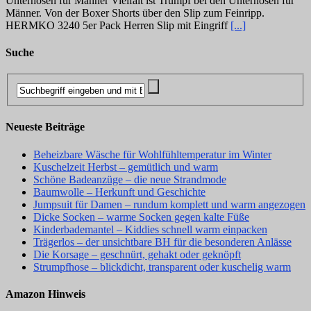
Unterhosen für Männer Vielfalt ist Trumpf bei den Unterhosen für
Männer. Von der Boxer Shorts über den Slip zum Feinripp.
HERMKO 3240 5er Pack Herren Slip mit Eingriff
[...]
Suche
Neueste Beiträge
Beheizbare Wäsche für Wohlfühltemperatur im Winter
Kuschelzeit Herbst – gemütlich und warm
Schöne Badeanzüge – die neue Strandmode
Baumwolle – Herkunft und Geschichte
Jumpsuit für Damen – rundum komplett und warm angezogen
Dicke Socken – warme Socken gegen kalte Füße
Kinderbademantel – Kiddies schnell warm einpacken
Trägerlos – der unsichtbare BH für die besonderen Anlässe
Die Korsage – geschnürt, gehakt oder geknöpft
Strumpfhose – blickdicht, transparent oder kuschelig warm
Amazon Hinweis