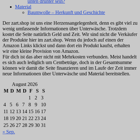
unten drunter sein?
Material
Baumwolle – Herkunft und Geschichte
Der zart.shop ist uns eine Herzensangelegenheit, denn es gibt viel zu
wenig umfassende Informationen über Unterwäsche. Trotzdem
kostet die Seite natürlich Geld und Zeit. Wir sind nicht die Verkäufer
der Produkte hier im zart.shop. Wenn du jedoch auf einen der
Amazon Links klickst und dann dort ein Produkt kaufst, erhalten
wir eine kleine Provision von Amazon.
Für dich ist das aber nicht mit Mehrkosten verbunden. Meist handelt
es sich auch lediglich um Centbeträge, doch in der Gesamtsumme
können wir damit die Seite finanzieren und im Laufe der Zeit immer
neue Informationen über Unterwäsche und Material bereitstellen.
August 2026
M
D
M
D
F
S
S
1
2
3
4
5
6
7
8
9
10
11
12
13
14
15
16
17
18
19
20
21
22
23
24
25
26
27
28
29
30
31
« Sep.