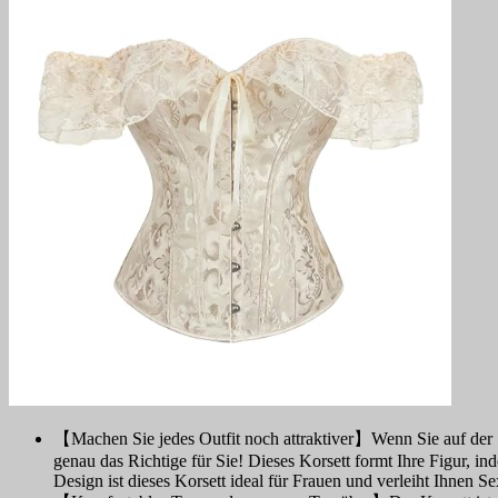
【Machen Sie jedes Outfit noch attraktiver】Wenn Sie auf der Suc
genau das Richtige für Sie! Dieses Korsett formt Ihre Figur, in
Design ist dieses Korsett ideal für Frauen und verleiht Ihnen 