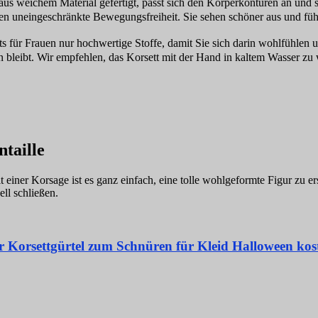
 weichem Material gefertigt, passt sich den Körperkonturen an und s
en uneingeschränkte Bewegungsfreiheit. Sie sehen schöner aus und fühl
r Frauen nur hochwertige Stoffe, damit Sie sich darin wohlfühlen und
en bleibt. Wir empfehlen, das Korsett mit der Hand in kaltem Wasser z
ntaille
einer Korsage ist es ganz einfach, eine tolle wohlgeformte Figur zu ers
ell schließen.
 Korsettgürtel zum Schnüren für Kleid Halloween ko