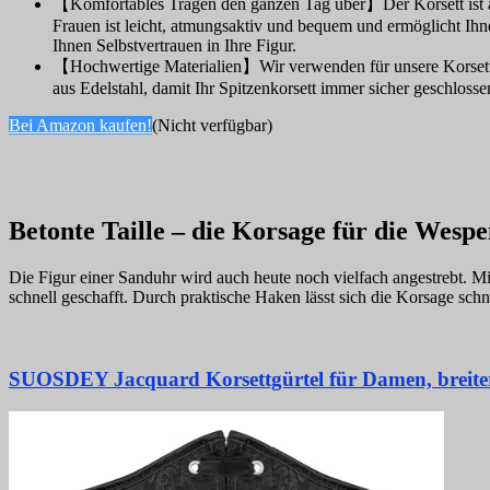
【Komfortables Tragen den ganzen Tag über】Der Korsett ist aus
Frauen ist leicht, atmungsaktiv und bequem und ermöglicht Ihn
Ihnen Selbstvertrauen in Ihre Figur.
【Hochwertige Materialien】Wir verwenden für unsere Korsetts fü
aus Edelstahl, damit Ihr Spitzenkorsett immer sicher geschloss
Bei Amazon kaufen!
(Nicht verfügbar)
Betonte Taille – die Korsage für die Wespe
Die Figur einer Sanduhr wird auch heute noch vielfach angestrebt. Mit 
schnell geschafft. Durch praktische Haken lässt sich die Korsage schn
SUOSDEY Jacquard Korsettgürtel für Damen, breiter