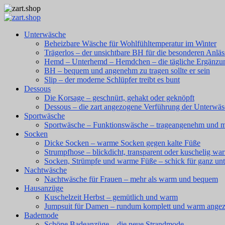
Unterwäsche
Beheizbare Wäsche für Wohlfühltemperatur im Winter
Trägerlos – der unsichtbare BH für die besonderen Anläs
Hemd – Unterhemd – Hemdchen – die tägliche Ergänzu
BH – bequem und angenehm zu tragen sollte er sein
Slip – der moderne Schlüpfer treibt es bunt
Dessous
Die Korsage – geschnürt, gehakt oder geknöpft
Dessous – die zart angezogene Verführung der Unterwä
Sportwäsche
Sportwäsche – Funktionswäsche – trageangenehm und 
Socken
Dicke Socken – warme Socken gegen kalte Füße
Strumpfhose – blickdicht, transparent oder kuschelig wa
Socken, Strümpfe und warme Füße – schick für ganz un
Nachtwäsche
Nachtwäsche für Frauen – mehr als warm und bequem
Hausanzüge
Kuschelzeit Herbst – gemütlich und warm
Jumpsuit für Damen – rundum komplett und warm ange
Bademode
Schöne Badeanzüge – die neue Strandmode