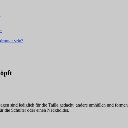
n
er
drunter sein?
t
öpft
en sind lediglich für die Taille gedacht, andere umhüllen und formen
r die Schulter oder einen Neckholder.