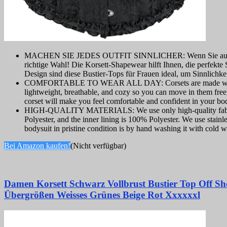
MACHEN SIE JEDES OUTFIT SINNLICHER: Wenn Sie auf der Suche 
richtige Wahl! Die Korsett-Shapewear hilft Ihnen, die perfekt
Design sind diese Bustier-Tops für Frauen ideal, um Sinnlichke
COMFORTABLE TO WEAR ALL DAY: Corsets are made with soft f
lightweight, breathable, and cozy so you can move in them freel
corset will make you feel comfortable and confident in your bo
HIGH-QUALITY MATERIALS: We use only high-quality fabrics f
Polyester, and the inner lining is 100% Polyester. We use stainl
bodysuit in pristine condition is by hand washing it with cold w
Bei Amazon kaufen!
(Nicht verfügbar)
Damen Korsett Schwarz Vollbrust Bustier Top Off Sho
Übergrößen Weisses Grünes Beige Rot Xxxxxxl