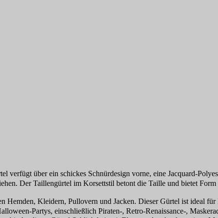
el verfügt über ein schickes Schnürdesign vorne, eine Jacquard-Polyest
en. Der Taillengürtel im Korsettstil betont die Taille und bietet Form u
emden, Kleidern, Pullovern und Jacken. Dieser Gürtel ist ideal für le
r Halloween-Partys, einschließlich Piraten-, Retro-Renaissance-, Mask