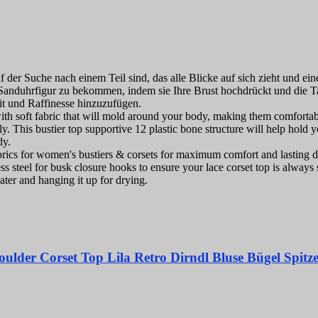
nach einem Teil sind, das alle Blicke auf sich zieht und einen unv
e Sanduhrfigur zu bekommen, indem sie Ihre Brust hochdrückt und die T
it und Raffinesse hinzuzufügen.
abric that will mold around your body, making them comfortable fo
y. This bustier top supportive 12 plastic bone structure will help hold 
dy.
or women's bustiers & corsets for maximum comfort and lasting dur
ess steel for busk closure hooks to ensure your lace corset top is alway
ater and hanging it up for drying.
ulder Corset Top Lila Retro Dirndl Bluse Bügel Spitz