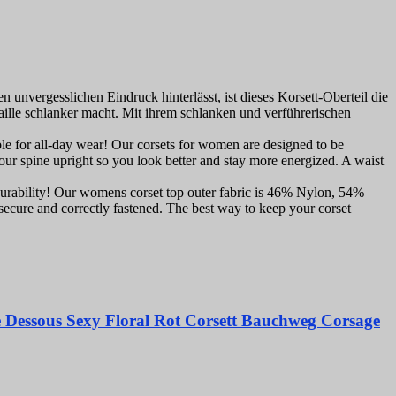
ergesslichen Eindruck hinterlässt, ist dieses Korsett-Oberteil die
aille schlanker macht. Mit ihrem schlanken und verführerischen
r all-day wear! Our corsets for women are designed to be
your spine upright so you look better and stay more energized. A waist
ability! Our womens corset top outer fabric is 46% Nylon, 54%
s secure and correctly fastened. The best way to keep your corset
e Dessous Sexy Floral Rot Corsett Bauchweg Corsage