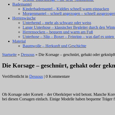
Bademantel
Kinderbademantel – Kiddies schnell warm einpacken
Morgenmantel – schnell angezogen – schnell ausgezoge
Herrenwäsche
Unterhemd – mehr als schwarz oder weiss
Lange Unterhose – klassischer Begleiter durch den Wint
Herrensocken – bequem und warm am Fuß
Unterhose – Slip – Boxer – Feinripp – was darf es unten 
Material
Baumwolle – Herkunft und Geschichte
Startseite
»
Dessous
» Die Korsage – geschnürt, gehakt oder geknöpf
Die Korsage – geschnürt, gehakt oder gekn
Veröffentlicht in
Dessous
| 0 Kommentare
Ob Korsage oder Korsett – der Oberkörper wird betont. Manche Korsag
bei diesen Corsagen einfach. Einige Modelle haben bequeme Träger fü