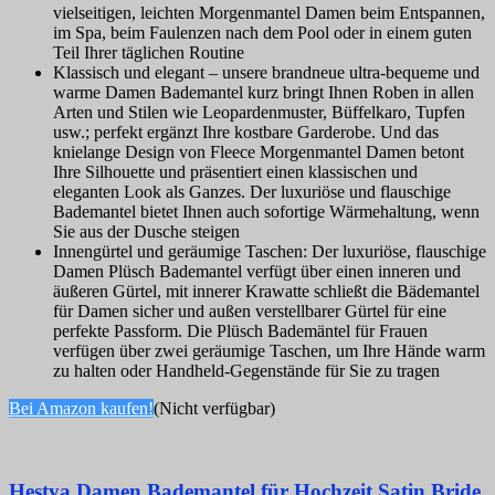
vielseitigen, leichten Morgenmantel Damen beim Entspannen,
im Spa, beim Faulenzen nach dem Pool oder in einem guten
Teil Ihrer täglichen Routine
Klassisch und elegant – unsere brandneue ultra-bequeme und
warme Damen Bademantel kurz bringt Ihnen Roben in allen
Arten und Stilen wie Leopardenmuster, Büffelkaro, Tupfen
usw.; perfekt ergänzt Ihre kostbare Garderobe. Und das
knielange Design von Fleece Morgenmantel Damen betont
Ihre Silhouette und präsentiert einen klassischen und
eleganten Look als Ganzes. Der luxuriöse und flauschige
Bademantel bietet Ihnen auch sofortige Wärmehaltung, wenn
Sie aus der Dusche steigen
Innengürtel und geräumige Taschen: Der luxuriöse, flauschige
Damen Plüsch Bademantel verfügt über einen inneren und
äußeren Gürtel, mit innerer Krawatte schließt die Bädemantel
für Damen sicher und außen verstellbarer Gürtel für eine
perfekte Passform. Die Plüsch Bademäntel für Frauen
verfügen über zwei geräumige Taschen, um Ihre Hände warm
zu halten oder Handheld-Gegenstände für Sie zu tragen
Bei Amazon kaufen!
(Nicht verfügbar)
Hestya Damen Bademantel für Hochzeit Satin Bride