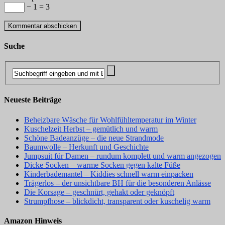
− 1 = 3
Suche
Neueste Beiträge
Beheizbare Wäsche für Wohlfühltemperatur im Winter
Kuschelzeit Herbst – gemütlich und warm
Schöne Badeanzüge – die neue Strandmode
Baumwolle – Herkunft und Geschichte
Jumpsuit für Damen – rundum komplett und warm angezogen
Dicke Socken – warme Socken gegen kalte Füße
Kinderbademantel – Kiddies schnell warm einpacken
Trägerlos – der unsichtbare BH für die besonderen Anlässe
Die Korsage – geschnürt, gehakt oder geknöpft
Strumpfhose – blickdicht, transparent oder kuschelig warm
Amazon Hinweis