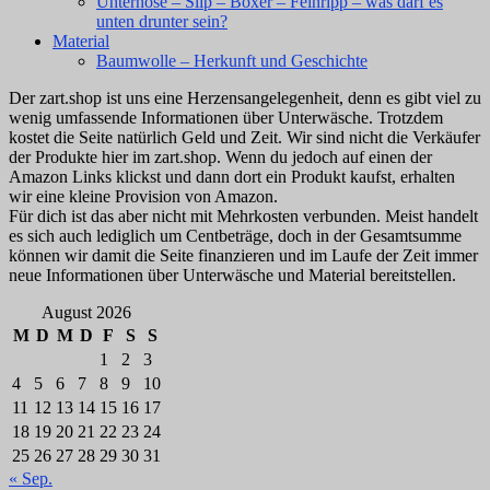
Unterhose – Slip – Boxer – Feinripp – was darf es
unten drunter sein?
Material
Baumwolle – Herkunft und Geschichte
Der zart.shop ist uns eine Herzensangelegenheit, denn es gibt viel zu
wenig umfassende Informationen über Unterwäsche. Trotzdem
kostet die Seite natürlich Geld und Zeit. Wir sind nicht die Verkäufer
der Produkte hier im zart.shop. Wenn du jedoch auf einen der
Amazon Links klickst und dann dort ein Produkt kaufst, erhalten
wir eine kleine Provision von Amazon.
Für dich ist das aber nicht mit Mehrkosten verbunden. Meist handelt
es sich auch lediglich um Centbeträge, doch in der Gesamtsumme
können wir damit die Seite finanzieren und im Laufe der Zeit immer
neue Informationen über Unterwäsche und Material bereitstellen.
August 2026
M
D
M
D
F
S
S
1
2
3
4
5
6
7
8
9
10
11
12
13
14
15
16
17
18
19
20
21
22
23
24
25
26
27
28
29
30
31
« Sep.